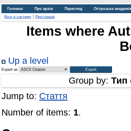
Головна
Про архів
Перегляд
Острозька академі
Вхід в систему
Реєстрація
Items where Aut
B
Up a level
Export as
Group by:
Тип
Jump to:
Стаття
Number of items:
1
.