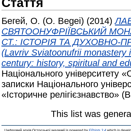
Стаття
Бегей, О. (O. Begei)
(2014)
ЛА
СВЯТООНУФРІЇВСЬКИЙ МОНА
СТ.: ІСТОРІЯ ТА ДУХОВНО-
(Lavriv Sviatoonufrii monastery 
century: history, spiritual and ed
Національного університету «
записки Національного універ
«Історичне релігієзнавство» (Ви
This list was gener
Цифровий архів Острозької академії is powered by
EPrints 3.4
which is devel