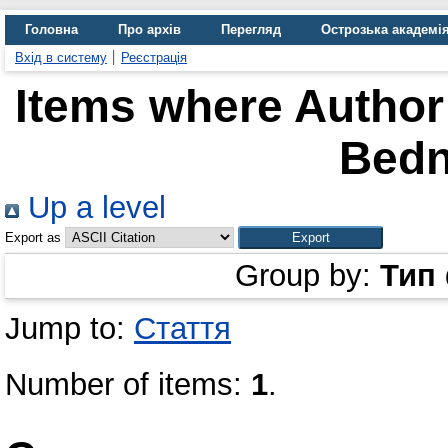
Головна
Про архів
Перегляд
Острозька академі
Вхід в систему
Реєстрація
Items where Author 
Bedn
Up a level
Export as
Group by:
Тип
Jump to:
Стаття
Number of items:
1
.