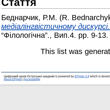
Стаття
Беднарчик, Р.М. (R. Bednarchy
медіалінгвістичному дискурсі.
“Філологічна”., Вип.4. pp. 9-13.
This list was gener
Цифровий архів Острозької академії is powered by
EPrints 3.4
which is devel
About EPrints
|
Accessibility