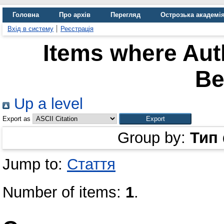
Головна
Про архів
Перегляд
Острозька академі
Вхід в систему
Реєстрація
Items where Auth
Be
Up a level
Export as
Group by:
Тип
Jump to:
Стаття
Number of items:
1
.