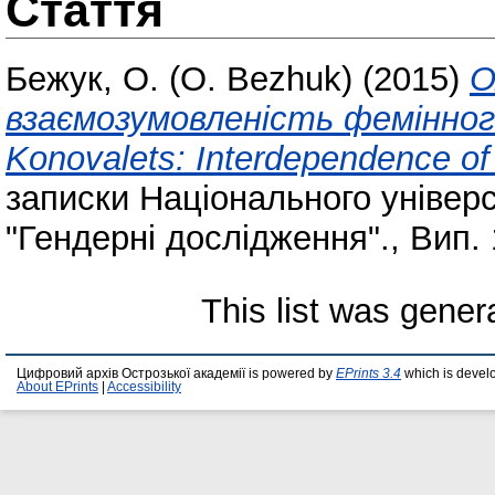
Стаття
Бежук, О. (О. Bezhuk)
(2015)
О
взаємозумовленість фемінног
Konovalets: Interdependence of 
записки Національного універс
"Гендерні дослідження"., Вип. 1
This list was gene
Цифровий архів Острозької академії is powered by
EPrints 3.4
which is devel
About EPrints
|
Accessibility