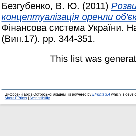
Безгубенко, В. Ю.
(2011)
Розви
концептуалізація оренли об'є
Фінансова система України. На
(Вип.17). pp. 344-351.
This list was gener
Цифровий архів Острозької академії is powered by
EPrints 3.4
which is devel
About EPrints
|
Accessibility