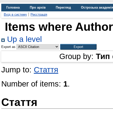
Головна
Про архів
Перегляд
Острозька академі
Вхід в систему
Реєстрація
Items where Author 
Up a level
Export as
Group by:
Тип
Jump to:
Стаття
Number of items:
1
.
Стаття