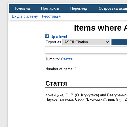
Головна
Про архів
Перегляд
Острозька ака
Вхід в систему
Реєстрація
Items where A
Up a level
Export as
Jump to:
Стаття
Number of items:
1
.
Стаття
Кривицька, О. Р. (О. Kryvytska)
and
Безгубенко,
Наукові записки. Серія "Економіка", вип. 9 (ч. 2