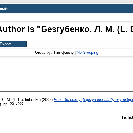
демія
uthor is "
Безгубенко, Л. М. (L.
Group by:
Тип файлу
|
No Grouping
 Л. М. (L. Bezhubenko)
(2007)
Роль доходів у формуванні прибутку підп
). pp. 291-299.
This li