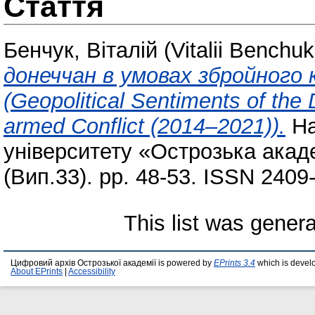
Стаття
Бенчук, Віталій (Vitalii Benchuk
донеччан в умовах збройного 
(Geopolitical Sentiments of the
armed Conflict (2014–2021)).
На
університету «Острозька акаде
(Вип.33). pp. 48-53. ISSN 2409
This list was gener
Цифровий архів Острозької академії is powered by
EPrints 3.4
which is devel
About EPrints
|
Accessibility