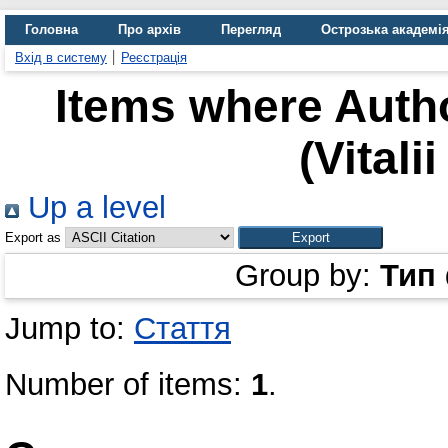
Головна
Про архів
Перегляд
Острозька академі
Вхід в систему
Реєстрація
Items where Autho
(Vitali
Up a level
Export as
Group by:
Тип
Jump to:
Стаття
Number of items:
1
.