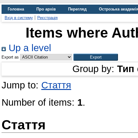
Головна
Про архів
Перегляд
Острозька академі
Вхід в систему
Реєстрація
Items where Auth
Up a level
Export as
Group by:
Тип
Jump to:
Стаття
Number of items:
1
.
Стаття