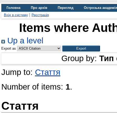
Головна
Про архів
Перегляд
Острозька академі
Вхід в систему
Реєстрація
Items where Auth
Up a level
Export as
Group by:
Тип
Jump to:
Стаття
Number of items:
1
.
Стаття