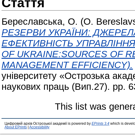
Стаття
Береславська, O. (O. Bereslav
РЕЗЕРВИ УКРАЇНИ: ДЖЕРЕ
ЕФЕКТИВНІСТЬ УПРАВЛІНН
OF UKRAINE:SOURCES OF R
MANAGEMENT EFFICIENCY).
університету «Острозька акаде
наукових праць (Вип.27). pp. 6
This list was gene
Цифровий архів Острозької академії is powered by
EPrints 3.4
which is devel
About EPrints
|
Accessibility