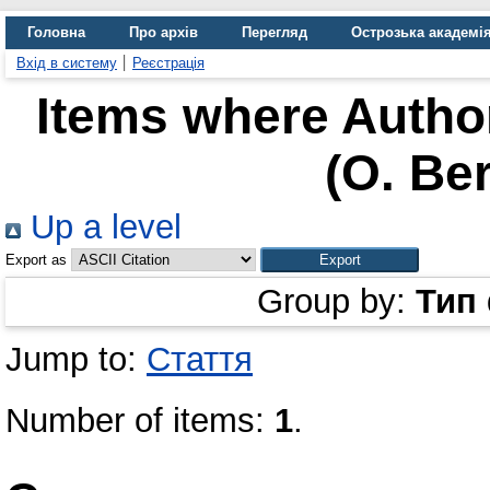
Головна
Про архів
Перегляд
Острозька академі
Вхід в систему
Реєстрація
Items where Author
(O. Be
Up a level
Export as
Group by:
Тип
Jump to:
Стаття
Number of items:
1
.