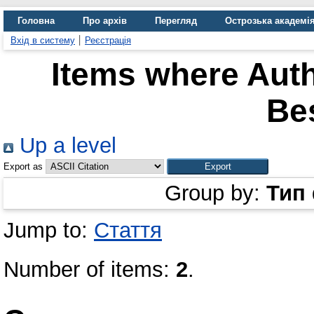
Головна
Про архів
Перегляд
Острозька академі
Вхід в систему
Реєстрація
Items where Auth
Be
Up a level
Export as
Group by:
Тип
Jump to:
Стаття
Number of items:
2
.