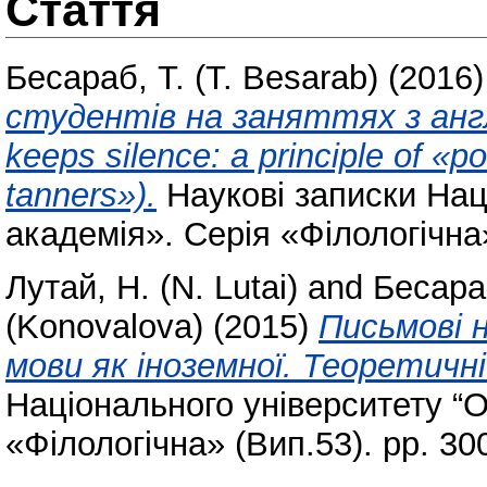
Стаття
Бесараб, Т. (T. Besarab)
(2016
студентів на заняттях з англі
keeps silence: a principle of «po
tanners»).
Наукові записки Нац
академія». Серія «Філологічна»
Лутай, Н. (N. Lutai)
and
Бесараб
(Konovalova)
(2015)
Письмові н
мови як іноземної. Теоретичн
Національного університету “О
«Філологічна» (Вип.53). pp. 30