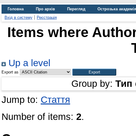
Головна
Про архів
Перегляд
Острозька академі
Вхід в систему
Реєстрація
Items where Author
Up a level
Export as
Group by:
Тип
Jump to:
Стаття
Number of items:
2
.