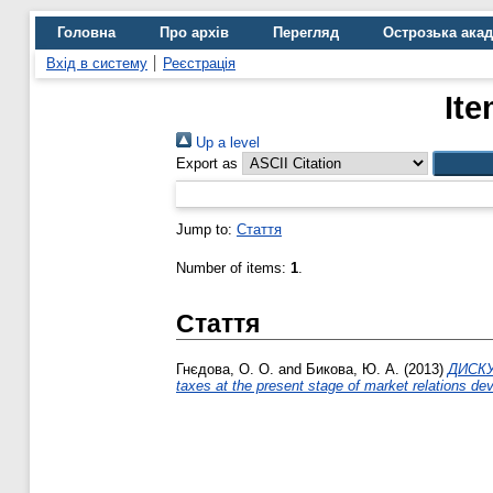
Головна
Про архів
Перегляд
Острозька ака
Вхід в систему
Реєстрація
Ite
Up a level
Export as
Jump to:
Стаття
Number of items:
1
.
Стаття
Гнєдова, О. О.
and
Бикова, Ю. А.
(2013)
ДИСКУ
taxes at the present stage of market relations de