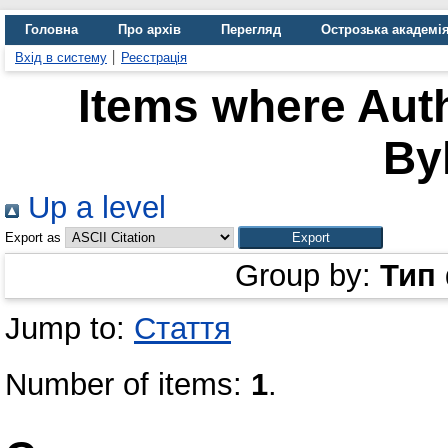
Головна
Про архів
Перегляд
Острозька академі
Вхід в систему
Реєстрація
Items where Auth
Byl
Up a level
Export as
Group by:
Тип
Jump to:
Стаття
Number of items:
1
.