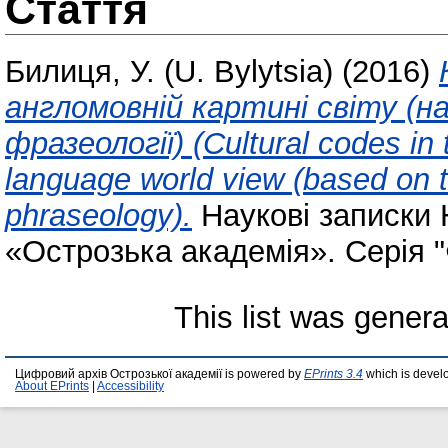
Стаття
Билиця, У. (U. Bylytsia)
(2016)
англомовній картині світу (н
фразеології) (Cultural codes in 
language world view (based on t
phraseology).
Наукові записки 
«Острозька академія». Серія "Ф
This list was gener
Цифровий архів Острозької академії is powered by
EPrints 3.4
which is devel
About EPrints
|
Accessibility