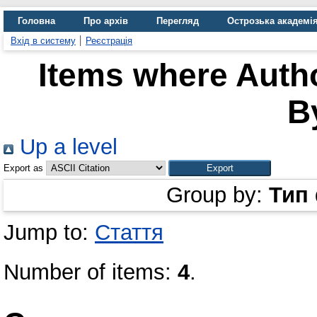
Головна
Про архів
Перегляд
Острозька академі
Вхід в систему
Реєстрація
Items where Autho
B
Up a level
Export as
Group by:
Тип
Jump to:
Стаття
Number of items:
4
.