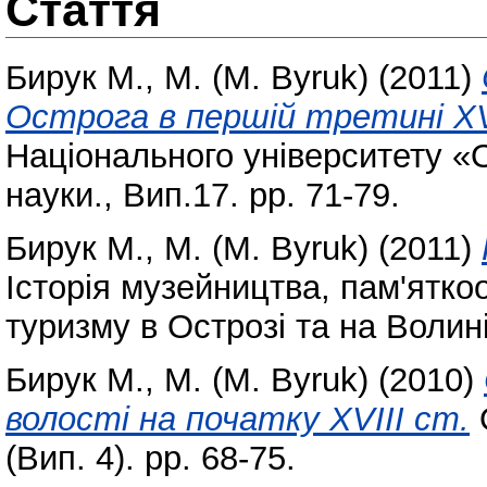
Стаття
Бирук М., М. (M. Byruk)
(2011)
Острога в першій третині ХV
Національного університету «О
науки., Вип.17. pp. 71-79.
Бирук М., М. (M. Byruk)
(2011)
Історія музейництва, пам'ятко
туризму в Острозі та на Волині.
Бирук М., М. (M. Byruk)
(2010)
волості на початку XVIII ст.
О
(Вип. 4). pp. 68-75.