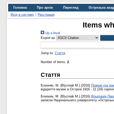
Головна
Про архів
Перегляд
Острозька ака
Вхід в систему
Реєстрація
Items wh
Up a level
Export as
Jump to:
Стаття
Number of items:
2
.
Стаття
Близняк, М. (Blyzniak M.)
(2016)
Пожежі та пож
відкриття музею в Острозі 1916 - 11 (24) серпня
Близняк, М. (Blyzniak M.)
(2016)
Візитація Пара
записки Національного університету «Острозька 