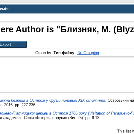
демія
ere Author is "
Близняк, М. (Blyz
Group by:
Тип файлу
|
No Grouping
ежна безпека в Острозі у другій половині ХІХ століття.
Острозький нау
 - 2016. pp. 227-236.
скево-П’ятницької церкви в Острозі 1786 року (Visitation of Paraskevo-Pia
академія». Серія «Історичні науки» (Вип.25). pp. 6-13.
This list