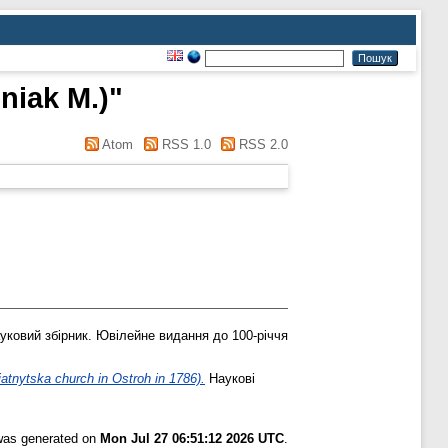
niak M.)
"
Atom
RSS 1.0
RSS 2.0
ковий збірник. Ювілейне видання до 100-річчя
tnytska church in Ostroh in 1786).
Наукові
 was generated on
Mon Jul 27 06:51:12 2026 UTC
.