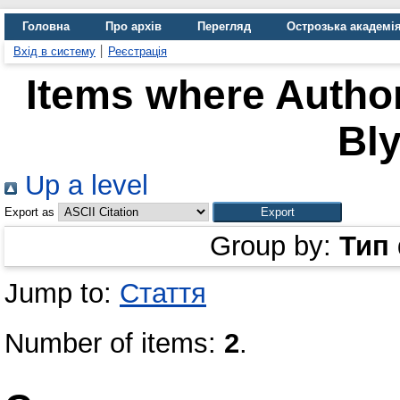
Головна
Про архів
Перегляд
Острозька академі
Вхід в систему
Реєстрація
Items where Author
Bly
Up a level
Export as
Group by:
Тип
Jump to:
Стаття
Number of items:
2
.