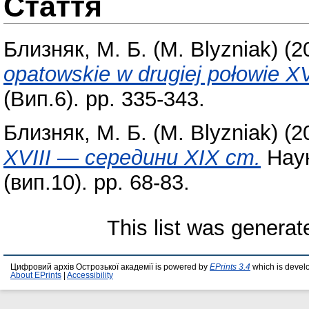
Стаття
Близняк, М. Б. (M. Blyzniak)
(2
opatowskie w drugiej połowie XV
(Вип.6). pp. 335-343.
Близняк, М. Б. (M. Blyzniak)
(2
XVIII — середини XIX ст.
Наук
(вип.10). pp. 68-83.
This list was genera
Цифровий архів Острозької академії is powered by
EPrints 3.4
which is devel
About EPrints
|
Accessibility