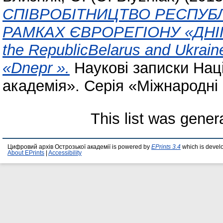
СПІВРОБІТНИЦТВО РЕСПУБЛІ
РАМКАХ ЄВРОРЕГІОНУ «ДНІПРО»
the RepublicBelarus and Ukraine
«Dnepr ».
Наукові записки Нац
академія». Серія «Міжнародні в
This list was gene
Цифровий архів Острозької академії is powered by
EPrints 3.4
which is devel
About EPrints
|
Accessibility