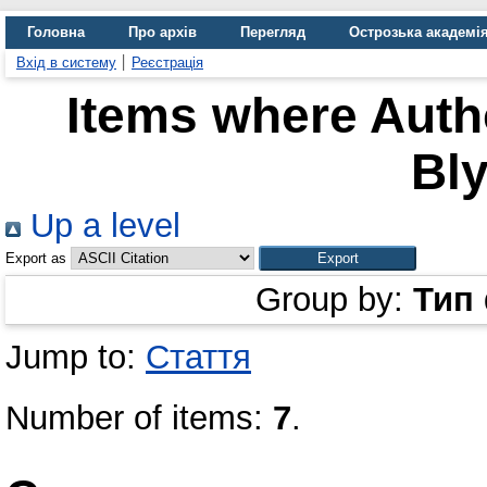
Головна
Про архів
Перегляд
Острозька академі
Вхід в систему
Реєстрація
Items where Autho
Bly
Up a level
Export as
Group by:
Тип
Jump to:
Стаття
Number of items:
7
.