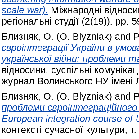
scale war).
Міжнародні відносин
регіональні студії (2(19)). pp. 5
Близняк, О. (O. Blyzniak)
and
Р
євроінтеграції України в умо
української війни: проблеми 
відносини, суспільні комунікаці
журнал Волинського НУ імені Ле
Близняк, О. (O. Blyzniak)
and
Р
проблеми євроінтеграційного к
European integration course of 
контексті сучасної культури, т