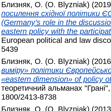
Близняк, О. (O. Blyzniak)
(201
посилення східної політики ЄС
(Germany’s role in the discussio
eastern policy with the participa
European political and law disco
5439
Близняк, О. (O. Blyzniak)
(201
виміру» політики Європейськог
«eastern dimension» of policy o
теоретичний альманах "Грані", 
1800/2413-8738
Близняк, О. (O. Blyzniak)
(201