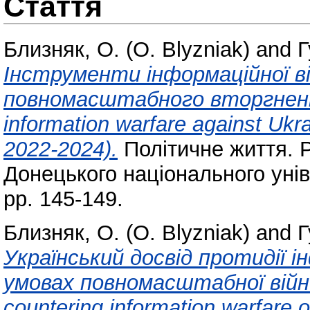
Стаття
Близняк, О. (O. Blyzniak)
and
Г
Інструменти інформаційної вій
повномасштабного вторгнення 
information warfare against Ukra
2022-2024).
Політичне життя. Po
Донецького національного унів
pp. 145-149.
Близняк, О. (O. Blyzniak)
and
Г
Український досвід протидії ін
умовах повномасштабної війни 
countering information warfare of