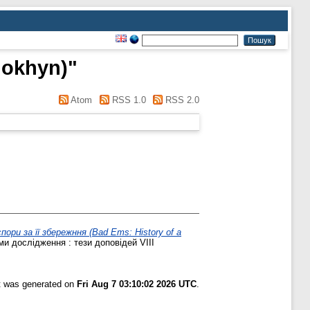
lokhyn)
"
Atom
RSS 1.0
RSS 2.0
ори за її збережння (Bad Ems: History of a
и дослідження : тези доповідей VIII
st was generated on
Fri Aug 7 03:10:02 2026 UTC
.