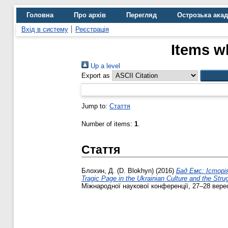
Головна
Про архів
Перегляд
Острозька ака
Вхід в систему
Реєстрація
Items w
Up a level
Export as
Jump to:
Стаття
Number of items:
1
.
Стаття
Блохин, Д. (D. Blokhyn)
(2016)
Бад Емс: Історія
Tragic Page in the Ukrainian Culture and the Strug
Міжнародної наукової конференції, 27–28 вересн