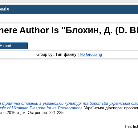
демія
here Author is "
Блохин, Д. (D. B
Group by:
Тип файлу
|
No Grouping
 трагічної сторінки в українській культурі та боротьба української діасп
gle of Ukrainian Diaspora for its Preservation).
Українська діаспора: проблем
я 2016 р., м. Острог. pp. 221-225.
This li