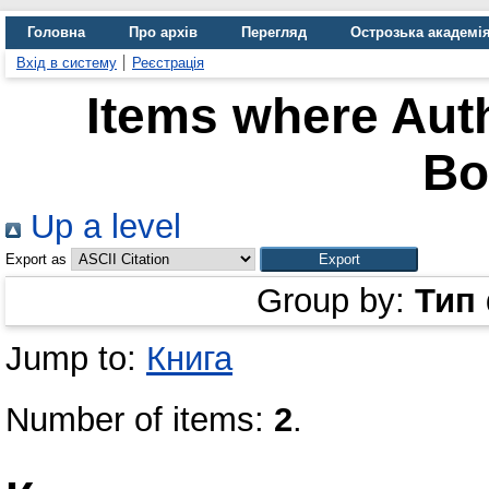
Головна
Про архів
Перегляд
Острозька академі
Вхід в систему
Реєстрація
Items where Auth
Bo
Up a level
Export as
Group by:
Тип
Jump to:
Книга
Number of items:
2
.