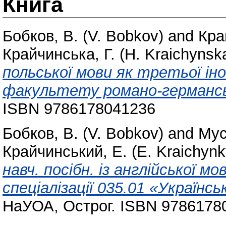
Книга
Бобков, В. (V. Bobkov)
and
Кра
Крайчинська, Г. (H. Kraichynsk
польської мови як третьої іно
факультету романо-германсь
ISBN 9786178041236
Бобков, В. (V. Bobkov)
and
Мус
Крайчинський, Е. (E. Kraichynk
навч. посібн. із англійської м
спеціалізації 035.01 «Украї­н
НаУОА, Острог. ISBN 9786178