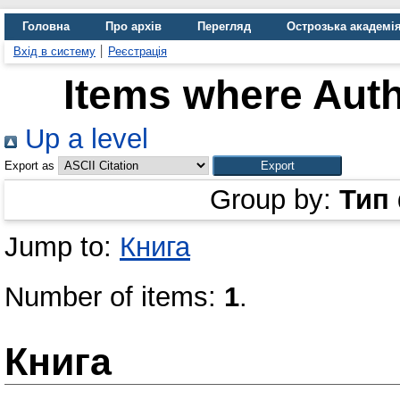
Головна
Про архів
Перегляд
Острозька академі
Вхід в систему
Реєстрація
Items where Auth
Up a level
Export as
Group by:
Тип
Jump to:
Книга
Number of items:
1
.
Книга