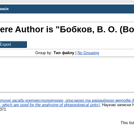
демія
ere Author is "
Бобков, В. О. (Bo
Group by:
Тип файлу
|
No Grouping
тичні засади контекстологічного, описового та варіаційного методів до
, which are used for the analysing of phraseological units).
Наукові записки 
371.
This li