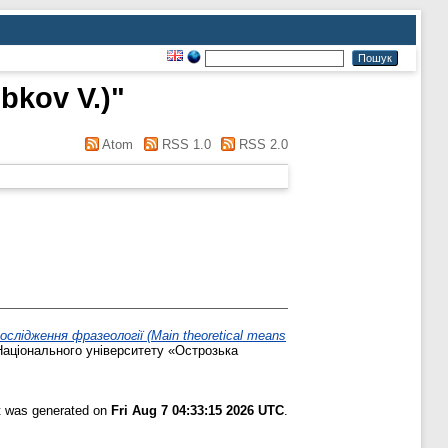
bkov V.)
"
Atom
RSS 1.0
RSS 2.0
слідження фразеології (Main theoretical means
Національного університету «Острозька
st was generated on
Fri Aug 7 04:33:15 2026 UTC
.