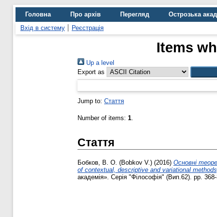
Головна
Про архів
Перегляд
Острозька ака
Вхід в систему
Реєстрація
Items wh
Up a level
Export as
Jump to:
Стаття
Number of items:
1
.
Стаття
Бобков, В. О. (Bobkov V.)
(2016)
Основні теоре
of contextual, descriptive and variational methods
академія». Серія "Філософія" (Вип.62). pp. 368-