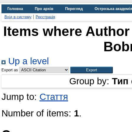
Головна
Про архів
Перегляд
Острозька академі
Вхід в систему
Реєстрація
Items where Author 
Bob
Up a level
Export as
Group by:
Тип
Jump to:
Стаття
Number of items:
1
.