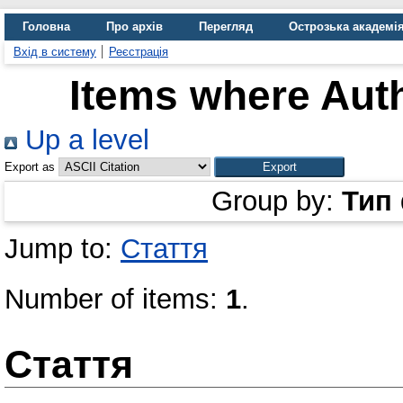
Головна
Про архів
Перегляд
Острозька академі
Вхід в систему
Реєстрація
Items where Auth
Up a level
Export as
Group by:
Тип
Jump to:
Стаття
Number of items:
1
.
Стаття