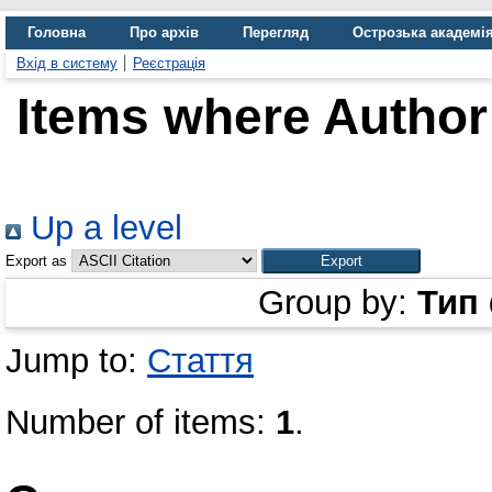
Головна
Про архів
Перегляд
Острозька академі
Вхід в систему
Реєстрація
Items where Author 
Up a level
Export as
Group by:
Тип
Jump to:
Стаття
Number of items:
1
.