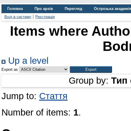
Головна
Про архів
Перегляд
Острозька академі
Вхід в систему
Реєстрація
Items where Author
Bod
Up a level
Export as
Group by:
Тип
Jump to:
Стаття
Number of items:
1
.