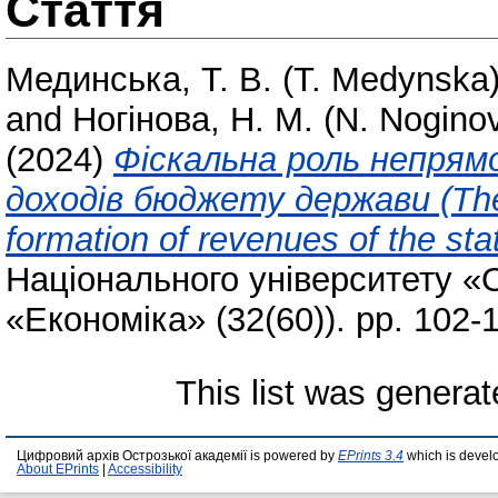
Стаття
Мединська, Т. В. (T. Medynska
and
Ногінова, Н. М. (N. Nogino
(2024)
Фіскальна роль непрям
доходів бюджету держави (The fi
formation of revenues of the sta
Національного університету «
«Економіка» (32(60)). pp. 102
This list was genera
Цифровий архів Острозької академії is powered by
EPrints 3.4
which is devel
About EPrints
|
Accessibility