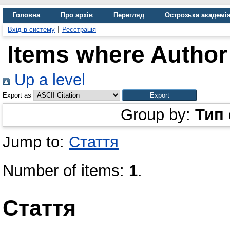
Головна
Про архів
Перегляд
Острозька академі
Вхід в систему
Реєстрація
Items where Author 
Up a level
Export as
Group by:
Тип
Jump to:
Стаття
Number of items:
1
.
Стаття