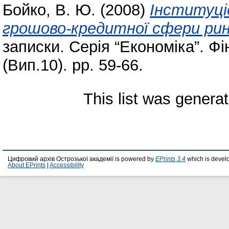
Бойко, В. Ю.
(2008)
Інституці
грошово-кредитної сфери рин
записки. Серія “Економіка”. Ф
(Вип.10). pp. 59-66.
This list was genera
Цифровий архів Острозької академії is powered by
EPrints 3.4
which is devel
About EPrints
|
Accessibility