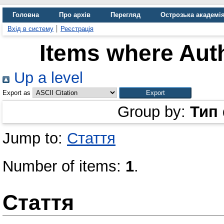
Головна
Про архів
Перегляд
Острозька академі
Вхід в систему
Реєстрація
Items where Auth
Up a level
Export as
Group by:
Тип
Jump to:
Стаття
Number of items:
1
.
Стаття