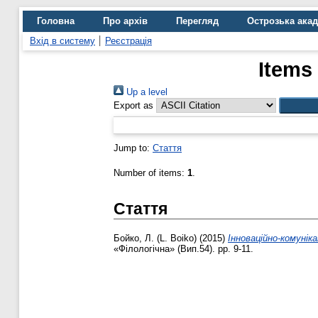
Головна
Про архів
Перегляд
Острозька ака
Вхід в систему
Реєстрація
Items
Up a level
Export as
Jump to:
Стаття
Number of items:
1
.
Стаття
Бойко, Л. (L. Boiko)
(2015)
Інноваційно-комуніка
«Філологічна» (Вип.54). pp. 9-11.