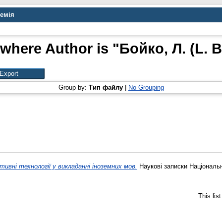
демія
 where Author is "
Бойко, Л. (L. 
Group by:
Тип файлу
|
No Grouping
тивні технології у викладанні іноземних мов.
Наукові записки Національн
This lis