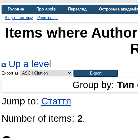
Головна
Про архів
Перегляд
Острозька академі
Вхід в систему
Реєстрація
Items where Author 
R
Up a level
Export as
Group by:
Тип
Jump to:
Стаття
Number of items:
2
.