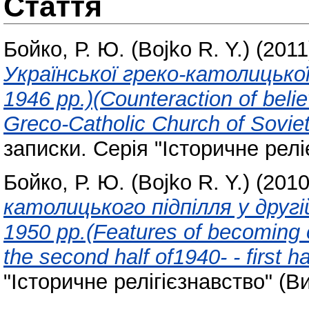
Стаття
Бойко, Р. Ю. (Bojko R. Y.)
(201
Української греко-католицько
1946 рр.)(Counteraction of belie
Greco-Catholic Church of Soviet
записки. Серія "Історичне реліє
Бойко, Р. Ю. (Bojko R. Y.)
(201
католицького підпілля у другі
1950 рр.(Features of becoming o
the second half of1940- - first ha
"Історичне релігієзнавство" (Ви