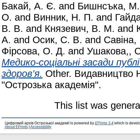
Бакай, А. Є.
and
Бишнсъка, М.
О.
and
Винник, Н. П.
and
Гайда
В. В.
and
Князевич, В. М.
and
А.
and
Осик, С. В.
and
Савіна, 
Фірсова, О. Д.
and
Ушакова,, O.
Медико-соціальні засади публ
здоров’я.
Other. Видавництво Н
"Острозька академія".
This list was gener
Цифровий архів Острозької академії is powered by
EPrints 3.4
which is devel
About EPrints
|
Accessibility