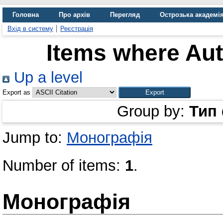
Головна
Про архів
Перегляд
Острозька академі
Вхід в систему
Реєстрація
Items where Aut
Up a level
Export as
Group by:
Тип
Jump to:
Монографія
Number of items:
1
.
Монографія