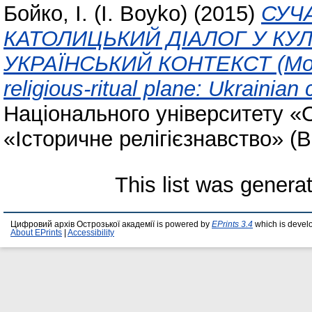
Бойко, I. (I. Boyko)
(2015)
СУЧ
КАТОЛИЦЬКИЙ ДІАЛОГ У КУ
УКРАЇНСЬКИЙ КОНТЕКСТ (Moder
religious-ritual plane: Ukrainian 
Національного університету «
«Історичне релігієзнавство» (В
This list was gener
Цифровий архів Острозької академії is powered by
EPrints 3.4
which is devel
About EPrints
|
Accessibility