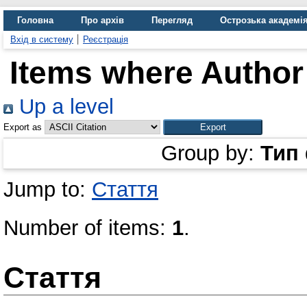
Головна
Про архів
Перегляд
Острозька академі
Вхід в систему
Реєстрація
Items where Author 
Up a level
Export as
Group by:
Тип
Jump to:
Стаття
Number of items:
1
.
Стаття