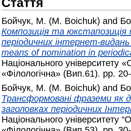
Стаття
Бойчук, М. (M. Boichuk)
and
Бо
Композиція та юкстапозиція як
періодичних інтернет-видань (
means of nomination in periodica
Національного університету «
«Філологічна» (Вип.61). pp. 20
Бойчук, М. (M. Boichuk)
and
Бо
Трансформовані фраземи як 
заголовках періодичних Інте
Національного університету “О
«Філологічна» (Вип.53). pp. 30