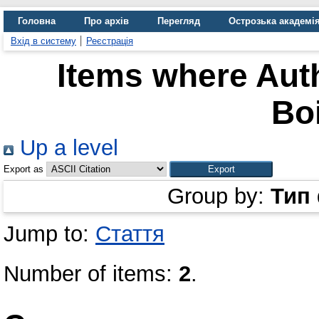
Головна
Про архів
Перегляд
Острозька академі
Вхід в систему
Реєстрація
Items where Auth
Bo
Up a level
Export as
Group by:
Тип
Jump to:
Стаття
Number of items:
2
.