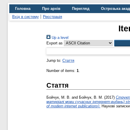
Головна
Про архів
Перегляд
Острозька ака
Вхід в систему
Реєстрація
It
Up a level
Export as
Jump to:
Стаття
Number of items:
1
.
Стаття
Бойчук, М. В.
and
Бойчук, В. М.
(2017)
Cтрукту
матеріалі мови сучасних інтернет-видань) struct
of modern internet publications).
Наукові записки 