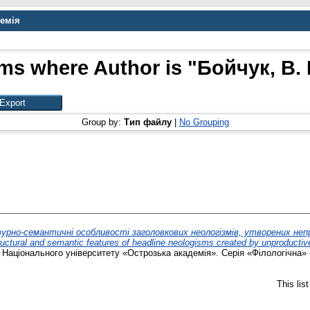
демія
ems where Author is "
Бойчук, В. 
Group by:
Тип файлу
|
No Grouping
рно-семантичні особливості заголовкових неологізмів, утворених не
ural and semantic features of headline neologisms created by unproductive
Національного університету «Острозька академія». Серія «Філологічна» (
This lis