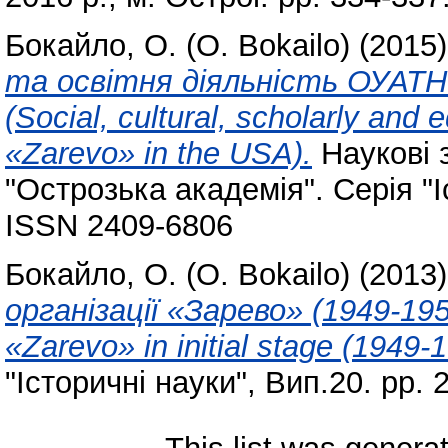
Бокайло, О. (О. Bokailo)
(2015
та освітня діяльність ОУАТ
(Social, cultural, scholarly and
«Zarevo» in the USA).
Наукові 
"Острозька академія". Серія "І
ISSN 2409­-6806
Бокайло, О. (О. Bokailo)
(2013
організації «Зарево» (1949-1951
«Zarevо» in initial stage (1949-1
"Історичні науки", Вип.20. pp. 