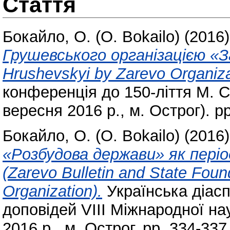
Стаття
Бокайло, О. (О. Bokailo)
(2016
Грушевського організацією «З
Hrushevskyi by Zarevo Organiza
конференція до 150-ліття М. С
вересня 2016 р., м. Острог). pp
Бокайло, О. (О. Bokailo)
(2016
«Розбудова держави» як період
(Zarevo Bulletin and State Foun
Organization).
Українська діасп
доповідей VIII Міжнародної на
2016 р., м. Острог. pp. 334-337