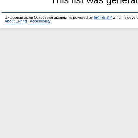
This list was gener
Цифровий архів Острозької академії is powered by
EPrints 3.4
which is devel
About EPrints
|
Accessibility