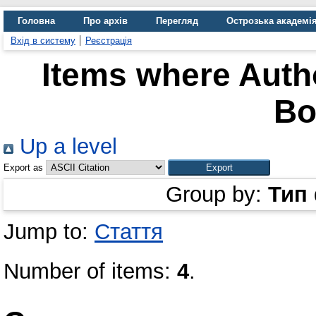
Головна
Про архів
Перегляд
Острозька академі
Вхід в систему
Реєстрація
Items where Autho
Bo
Up a level
Export as
Group by:
Тип
Jump to:
Стаття
Number of items:
4
.