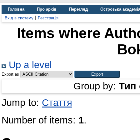
Головна
Про архів
Перегляд
Острозька академі
Вхід в систему
Реєстрація
Items where Autho
Bok
Up a level
Export as
Group by:
Тип
Jump to:
Стаття
Number of items:
1
.