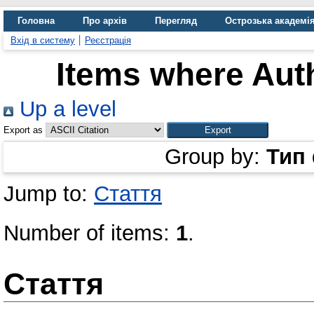
Головна
Про архів
Перегляд
Острозька академі
Вхід в систему
Реєстрація
Items where Auth
Up a level
Export as
Group by:
Тип
Jump to:
Стаття
Number of items:
1
.
Стаття