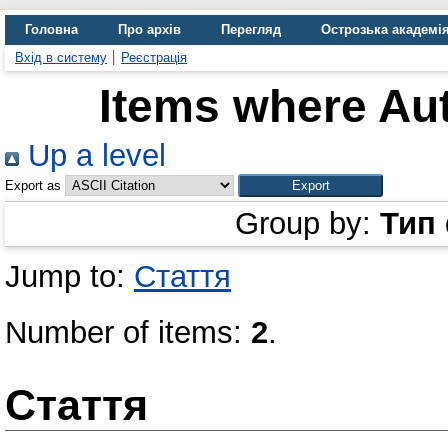
Головна
Про архів
Перегляд
Острозька академі
Вхід в систему
Реєстрація
Items where Aut
Up a level
Export as
Group by:
Тип
Jump to:
Стаття
Number of items:
2
.
Стаття