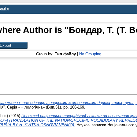
демія
here Author is "
Бондар, Т. (T. 
Group by:
Тип файлу
|
No Grouping
пареміологічних одиниць з опорними компонентами дорога, шлях, путь, r
”. Серія «Філологічна» (Вип.51). pp. 166-169.
chuk)
(2015)
Переклад національно-специфічної лексики на позначення кул
«Маруся») (TRANSLATION OF THE NATION-SPECIFIC VOCABULARY REPRE
RUSIA BY H. KVITKA-OSNOVIANENKO).
Наукові записки Національного у