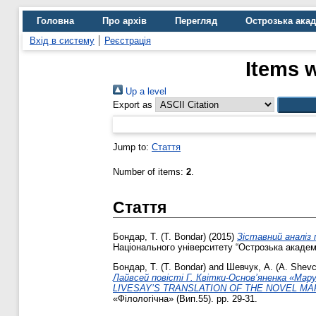
Головна
Про архів
Перегляд
Острозька ака
Вхід в систему
Реєстрація
Items w
Up a level
Export as
Jump to:
Стаття
Number of items:
2
.
Стаття
Бондар, Т. (T. Bondar)
(2015)
Зіставний аналіз 
Національного університету “Острозька академія
Бондар, Т. (T. Bondar)
and
Шевчук, А. (A. Shev
Лайвсей повісті Г. Квітки-Основ’яненка 
LIVESAY’S TRANSLATION OF THE NOVEL MA
«Філологічна» (Вип.55). pp. 29-31.