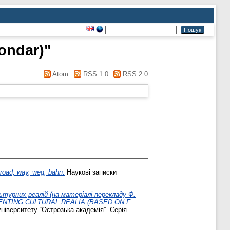
Bondar)
"
Atom
RSS 1.0
RSS 2.0
oad, way, weg, bahn.
Наукові записки
ьтурних реалій (на матеріалі перекладу Ф.
SENTING CULTURAL REALIA (BASED ON F.
ніверситету “Острозька академія”. Серія