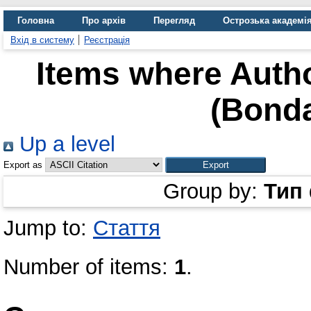
Головна
Про архів
Перегляд
Острозька академі
Вхід в систему
Реєстрація
Items where Autho
(Bonda
Up a level
Export as
Group by:
Тип
Jump to:
Стаття
Number of items:
1
.