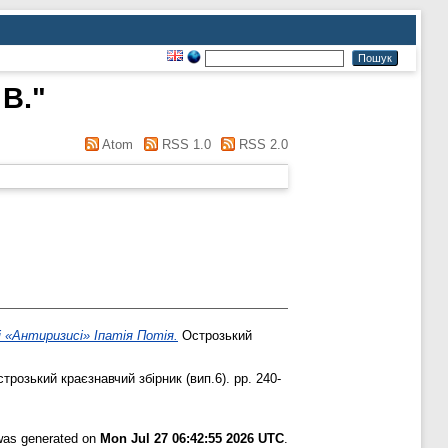
 В.
"
Atom
RSS 1.0
RSS 2.0
 «Антиризисі» Іпатія Потія.
Острозький
трозький краєзнавчий збірник (вип.6). pp. 240-
 was generated on
Mon Jul 27 06:42:55 2026 UTC
.