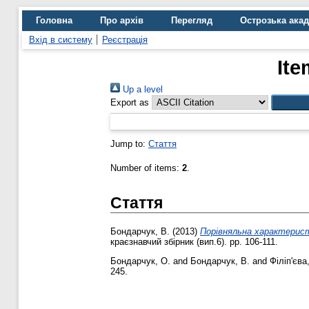
Головна
Про архів
Перегляд
Острозька ака
Вхід в систему
Реєстрація
Ite
Up a level
Export as
Jump to:
Стаття
Number of items:
2
.
Стаття
Бондарчук, В.
(2013)
Порівняльна характерист
краєзнавчий збірник (вип.6). pp. 106-111.
Бондарчук, О.
and
Бондарчук, В.
and
Філіп'єва
245.