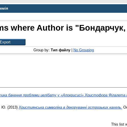
демія
ms where Author is "
Бондарчук,
Group by:
Тип файлу
|
No Grouping
ика бачення проблеми целібату у «Апокрисисі» Христофора Філалета і
, Ю.
(2013)
Християнська символіка в декоруванні острозьких кахель.
Ос
This list