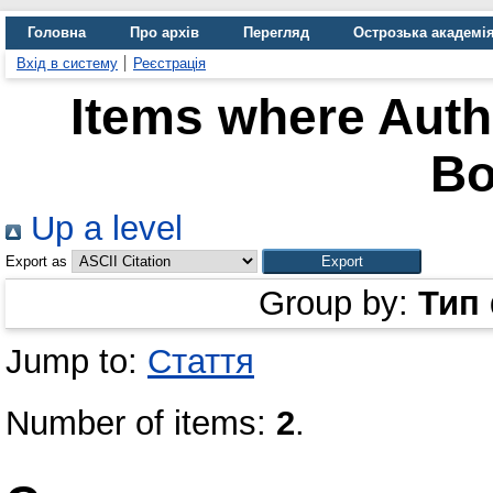
Головна
Про архів
Перегляд
Острозька академі
Вхід в систему
Реєстрація
Items where Autho
Bo
Up a level
Export as
Group by:
Тип
Jump to:
Стаття
Number of items:
2
.