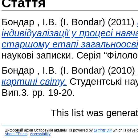
Стаття
Бондар , І.В. (І. Bondar)
(2011)
індивідуалізації у процесі нав
старшому етапі загальноосві
наукові записки. Серія “Філолог
Бондар , І.В. (І. Bondar)
(2010)
картині світу.
Студентські нау
Вип.3. pp. 19-20.
This list was gener
Цифровий архів Острозької академії is powered by
EPrints 3.4
which is devel
About EPrints
|
Accessibility