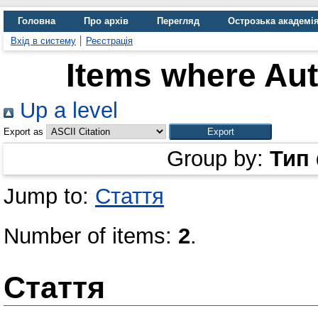
Головна
Про архів
Перегляд
Острозька академі
Вхід в систему
Реєстрація
Items where Aut
Up a level
Export as
Group by:
Тип
Jump to:
Стаття
Number of items:
2
.
Стаття