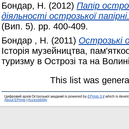
Бондар, Н.
(2012)
Папір остро
діяльності острозької папірні
(Вип. 5). pp. 400-409.
Бондар , Н.
(2011)
Острозькі о
Історія музейництва, пам'ятко
туризму в Острозі та на Волині.
This list was gener
Цифровий архів Острозької академії is powered by
EPrints 3.4
which is devel
About EPrints
|
Accessibility