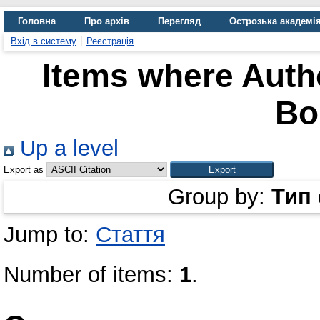
Головна
Про архів
Перегляд
Острозька академі
Вхід в систему
Реєстрація
Items where Autho
Bo
Up a level
Export as
Group by:
Тип
Jump to:
Стаття
Number of items:
1
.