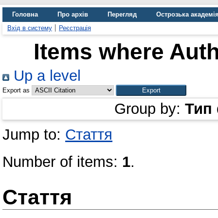
Головна
Про архів
Перегляд
Острозька академі
Вхід в систему
Реєстрація
Items where Auth
Up a level
Export as
Group by:
Тип
Jump to:
Стаття
Number of items:
1
.
Стаття