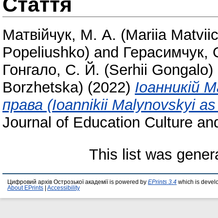
Стаття
Матвійчук, М. А. (Mariia Matvii
Popeliushko)
and
Герасимчук, 
Гонгало, С. Й. (Serhii Gongalo)
Borzhetska)
(2022)
Іоанникій М
права (Ioannikii Malynovskyi as 
Journal of Education Culture and
This list was gene
Цифровий архів Острозької академії is powered by
EPrints 3.4
which is devel
About EPrints
|
Accessibility