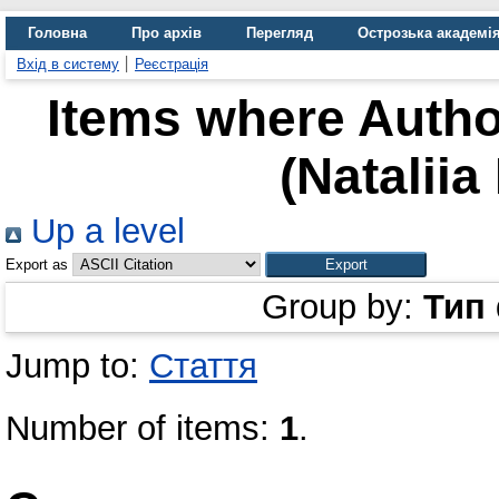
Головна
Про архів
Перегляд
Острозька академі
Вхід в систему
Реєстрація
Items where Author
(Nataliia
Up a level
Export as
Group by:
Тип
Jump to:
Стаття
Number of items:
1
.