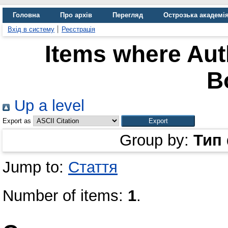
Головна
Про архів
Перегляд
Острозька академі
Вхід в систему
Реєстрація
Items where Auth
B
Up a level
Export as
Group by:
Тип
Jump to:
Стаття
Number of items:
1
.