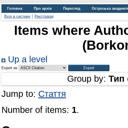
Головна
Про архів
Перегляд
Острозька академі
Вхід в систему
Реєстрація
Items where Autho
(Borkon
Up a level
Export as
Group by:
Тип
Jump to:
Стаття
Number of items:
1
.