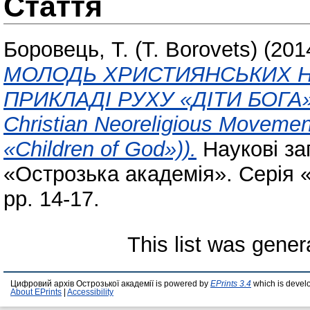
Стаття
Боровець, Т. (T. Borovets)
(201
МОЛОДЬ ХРИСТИЯНСЬКИХ НЕ
ПРИКЛАДІ РУХУ «ДІТИ БОГА») (
Christian Neoreligious Moveme
«Children of God»)).
Наукові за
«Острозька академія». Серія «П
pp. 14-17.
This list was gene
Цифровий архів Острозької академії is powered by
EPrints 3.4
which is devel
About EPrints
|
Accessibility