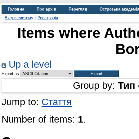
Головна
Про архів
Перегляд
Острозька академі
Вхід в систему
Реєстрація
Items where Autho
Bor
Up a level
Export as
Group by:
Тип
Jump to:
Стаття
Number of items:
1
.