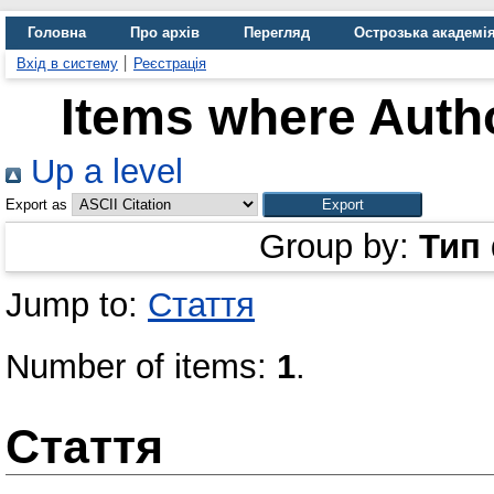
Головна
Про архів
Перегляд
Острозька академі
Вхід в систему
Реєстрація
Items where Autho
Up a level
Export as
Group by:
Тип
Jump to:
Стаття
Number of items:
1
.
Стаття