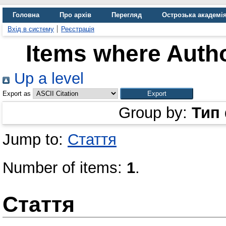
Головна
Про архів
Перегляд
Острозька академі
Вхід в систему
Реєстрація
Items where Autho
Up a level
Export as
Group by:
Тип
Jump to:
Стаття
Number of items:
1
.
Стаття