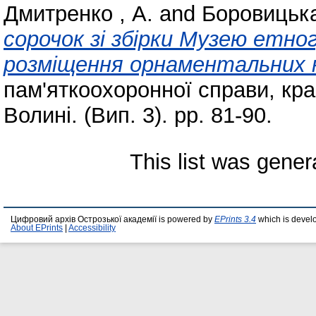
Дмитренко , А.
and
Боровицька
сорочок зі збірки Музею етног
розміщення орнаментальних к
пам'яткоохоронної справи, кра
Волині. (Вип. 3). pp. 81-90.
This list was gene
Цифровий архів Острозької академії is powered by
EPrints 3.4
which is devel
About EPrints
|
Accessibility